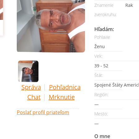
Znamenie
Rak
zverokruhu:
Hľadám:
Pohlavie
Ženu
Vek:
39 - 52
Štát:
Spojené Štáty Americ
|
Správa
Pohľadnica
Región:
|
Chat
Mrknutie
—
Poslať profil priateľom
Mesto:
—
O mne