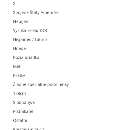
2
Spojené Štáty Americké
Nepijem
Vysoká škola/ DOC
Hispánec / Latino
Hnedé
Kozia briadka
Melír
Krátke
Žiadne špeciálne podmienky
188cm
Slobodný/á
Podnikateľ
Ostatní
Prestávam fajčiť