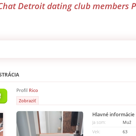
Chat Detroit dating club members P
STRÁCIA
Profil
Rico
!
Zobraziť
Hlavné informácie
Ja som:
Muž
Vek:
63