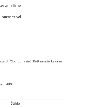
day at a time
 partnerovi
azard, Obchodná sieť, Reštaurácie, kavárny,
ky, Latina
Štíhla