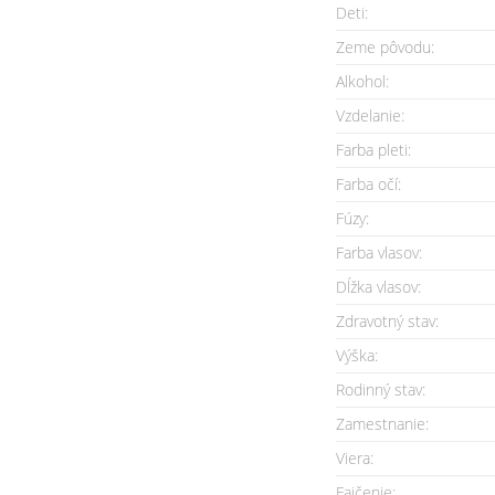
Deti:
Zeme pôvodu:
Alkohol:
Vzdelanie:
Farba pleti:
Farba očí:
Fúzy:
Farba vlasov:
Dĺžka vlasov:
Zdravotný stav:
Výška:
Rodinný stav:
Zamestnanie:
Viera:
Fajčenie: