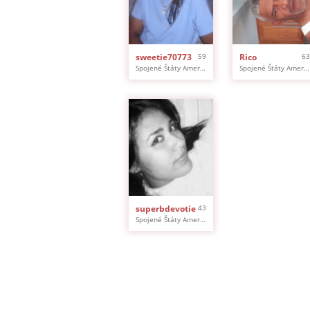
sweetie70773
59
Rico
63
Spojené Štáty Americké, Detroit
Spojené Štáty Americké, Detroit
superbdevotie
43
Spojené Štáty Americké, Detroit